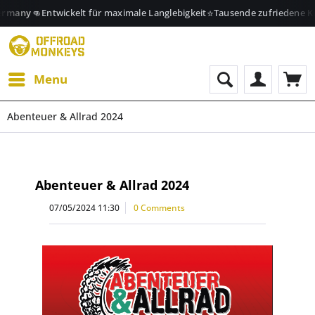
👊
⭐
ermany
Entwickelt für maximale Langlebigkeit
Tausende zufriedene K
Menu
Abenteuer & Allrad 2024
Abenteuer & Allrad 2024
07/05/2024 11:30
0 Comments