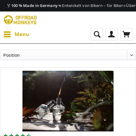
🏅
👊
⭐
100 % Made in Germany
Entwickelt von Bikern – für Biker
Über
Menu