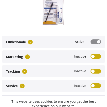
TIKAL TEF-GEL® - Schutz vor Kontaktkorrosion
Active
Funktionale
Content
1 Stück
From €11.49 *
Inactive
Marketing
Inactive
Tracking
Service hotline
Inactive
Service
Vertrag widerrufen
Shop service
This website uses cookies to ensure you get the best
experience on our website.